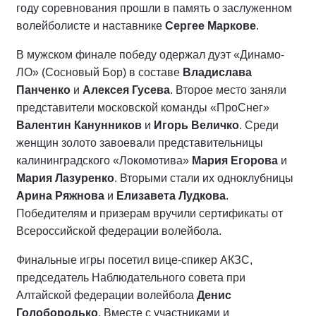
году соревнования прошли в память о заслуженном
волейболисте и наставнике
Сергее Маркове
.
В мужском финале победу одержал дуэт «Динамо-
ЛО» (Сосновый Бор) в составе
Владислава
Панченко
и
Алексея Гусева
. Второе место заняли
представители московской команды «ПроСнег»
Валентин Канунников
и
Игорь Величко
. Среди
женщин золото завоевали представительницы
калининградского «Локомотива»
Мария Егорова
и
Мария Лазуренко
. Вторыми стали их одноклубницы
Арина Ряжнова
и
Елизавета Лудкова
.
Победителям и призерам вручили сертификаты от
Всероссийской федерации волейбола.
Финальные игры посетил вице-спикер АКЗС,
председатель Наблюдательного совета при
Алтайской федерации волейбола
Денис
Голобородько
. Вместе с участниками и