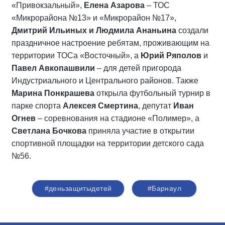
«Привокзальный»,
Елена Азарова
– ТОС
«Микрорайона №13» и «Микрорайон №17»,
Дмитрий Ильиных и
Людмила Ананьина
создали
праздничное настроение ребятам, проживающим на
территории ТОСа «Восточный», а
Юрий Ряполов
и
Павел Авкопашвили
– для детей пригорода
Индустриального и Центрального районов. Также
Марина Понкрашева
открыла футбольный турнир в
парке спорта
Алексея Смертина
, депутат
Иван
Огнев
– соревнования на стадионе «Полимер», а
Светлана Бочкова
приняла участие в открытии
спортивной площадки на территории детского сада
№56.
#деньзащитыдетей
#Барнаул