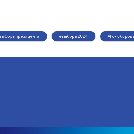
выборыпрезидента
#выборы2024
#Голобород