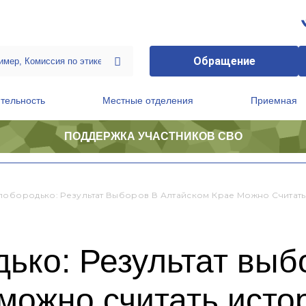
Обращение
тельность
Местные отделения
Приемная
ПОДДЕРЖКА УЧАСТНИКОВ СВО
ственной приемной Председателя Партии
Президиум регионального политического совета
лобородько: Результат Выборов В Алтайском Крае Можно Считат
ько: Результат выб
можно считать исто