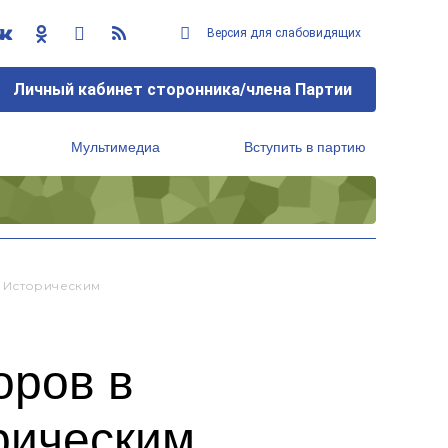
Версия для слабовидящих
Личный кабинет сторонника/члена Партии
Мультимедиа
Вступить в партию
Региональный исполнительный комитет
ь Историческим
оров в
рическим