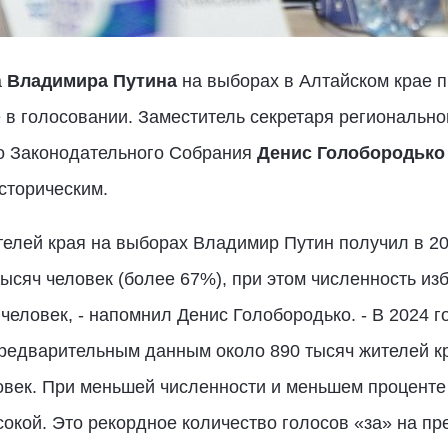
а
Владимира Путина
на выборах в Алтайском крае 
 в голосовании. Заместитель секретаря регионально
го Законодательного Собрания
Денис Голобородьк
сторическим.
ей края на выборах Владимир Путин получил в 2004
тысяч человек (более 67%), при этом численность из
человек, - напомнил Денис Голобородько. - В 2024 
предварительным данным около 890 тысяч жителей к
овек. При меньшей численности и меньшем проценте
сокой. Это рекордное количество голосов «за» на пр