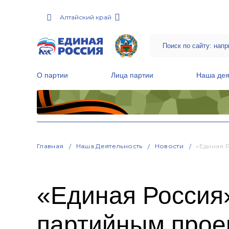
Алтайский край
О партии
Лица партии
Наша дея
Местные общественные приемные Партии
Руководитель Региональной обще
Народная программа «Единой России»
Главная
Наша Деятельность
Новости
«Единая 
«Единая Россия»
партийным прое