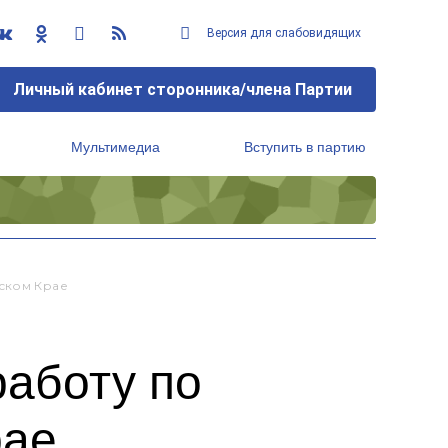
Версия для слабовидящих
Личный кабинет сторонника/члена Партии
Мультимедиа
Вступить в партию
Региональный исполнительный комитет
йском Крае
работу по
рае