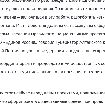
указов, решениями по реализации в крае национальны
етствующие постановления Правительства и план ме
 партии – включиться в эту работу, разработать чет
региона. И эти действия должны быть созвучны с ф
зисами Послания Президента, национальными проектам
 «Единой России» говорил Губернатор Алтайского к
ой Партия на уровне Федерации, - подчеркнул секрет
координаторами и председателями общественных со
оектов. Среди них – активное вовлечение в реализ
ая стоит сейчас перед всеми проектами, привлечение
имо сформировать общественные советы при проект