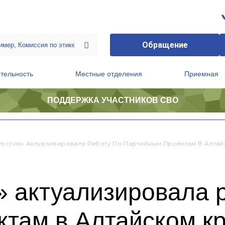
Обращение
тельность
Местные отделения
Приемная
ПОДДЕРЖКА УЧАСТНИКОВ СВО
ственной приемной Председателя Партии
Президиум регионального политического совета
Россия» Актуализировала Работу По Партийным Проектам В Алта
 актуализировала 
ктам в Алтайском к