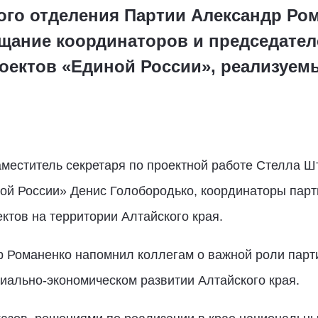
ого отделения Партии Александр Ро
щание координаторов и председате
оектов «Единой России», реализуем
меститель секретаря по проектной работе Стелла Ш
ой России» Денис Голобородько, координаторы парт
тов на территории Алтайского края.
 Романенко напомнил коллегам о важной роли парти
циально-экономическом развитии Алтайского края.