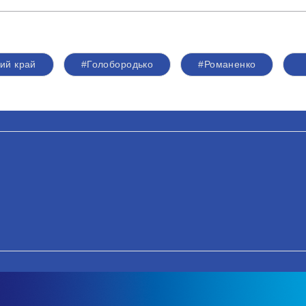
ий край
#Голобородько
#Романенко