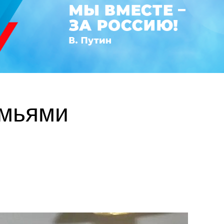
емьями