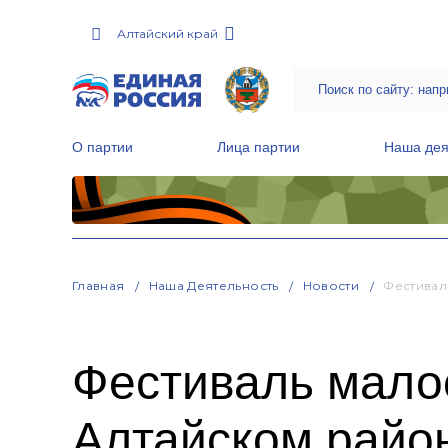
Алтайский край
О партии
Лица партии
Наша дея
Местные общественные приемные Партии
Руководитель Региональной обще
Народная программа «Единой России»
Главная
Наша Деятельность
Новости
Фестивал
Фестиваль малос
Алтайском райо