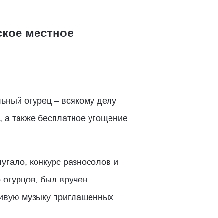
ское местное
ьный огурец – всякому делу
, а также бесплатное угощение
угало, конкурс разносолов и
о огурцов, был вручен
 живую музыку приглашенных