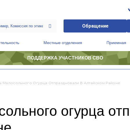
Обращение
тельность
Местные отделения
Приемная
ПОДДЕРЖКА УЧАСТНИКОВ СВО
ственной приемной Председателя Партии
Президиум регионального политического совета
ь Малосольного Огурца Отпраздновали В Алтайском Районе
ольного огурца от
не