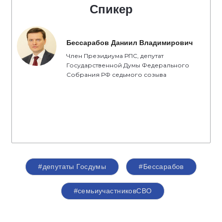
Спикер
Бессарабов Даниил Владимирович
Член Президиума РПС, депутат
Государственной Думы Федерального
Собрания РФ седьмого созыва
#депутаты Госдумы
#Бессарабов
#семьиучастниковСВО