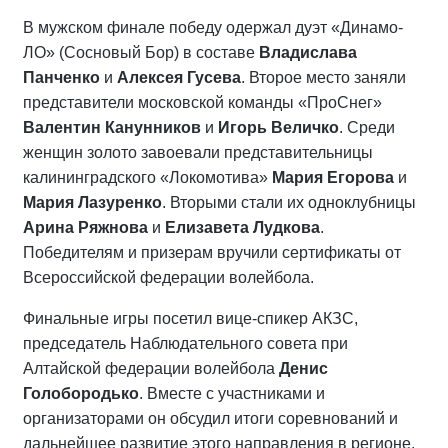
В мужском финале победу одержал дуэт «Динамо-
ЛО» (Сосновый Бор) в составе
Владислава
Панченко
и
Алексея Гусева
. Второе место заняли
представители московской команды «ПроСнег»
Валентин Канунников
и
Игорь Величко
. Среди
женщин золото завоевали представительницы
калининградского «Локомотива»
Мария Егорова
и
Мария Лазуренко
. Вторыми стали их одноклубницы
Арина Ряжнова
и
Елизавета Лудкова
.
Победителям и призерам вручили сертификаты от
Всероссийской федерации волейбола.
Финальные игры посетил вице-спикер АКЗС,
председатель Наблюдательного совета при
Алтайской федерации волейбола
Денис
Голобородько
. Вместе с участниками и
организаторами он обсудил итоги соревнований и
дальнейшее развитие этого направления в регионе.