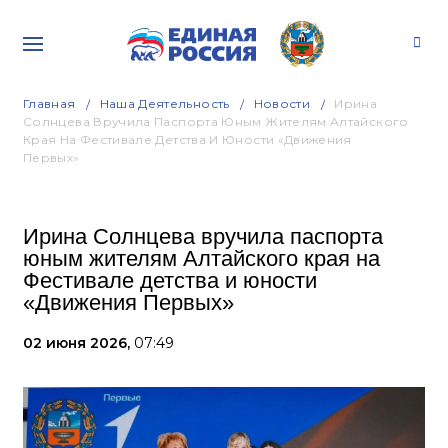
Главная
Наша Деятельность
Новости
Ирина
Солнцева Вручила Паспорта Юным Жителям Алтайского
Края На Фестивале Детства И Юности «Движения
Первых»
Ирина Солнцева вручила паспорта
юным жителям Алтайского края на
Фестивале детства и юности
«Движения Первых»
02 июня 2026,
07:49