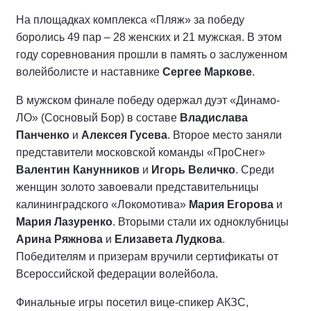
На площадках комплекса «Пляж» за победу
боролись 49 пар – 28 женских и 21 мужская. В этом
году соревнования прошли в память о заслуженном
волейболисте и наставнике
Сергее Маркове
.
В мужском финале победу одержал дуэт «Динамо-
ЛО» (Сосновый Бор) в составе
Владислава
Панченко
и
Алексея Гусева
. Второе место заняли
представители московской команды «ПроСнег»
Валентин Канунников
и
Игорь Величко
. Среди
женщин золото завоевали представительницы
калининградского «Локомотива»
Мария Егорова
и
Мария Лазуренко
. Вторыми стали их одноклубницы
Арина Ряжнова
и
Елизавета Лудкова
.
Победителям и призерам вручили сертификаты от
Всероссийской федерации волейбола.
Финальные игры посетил вице-спикер АКЗС,