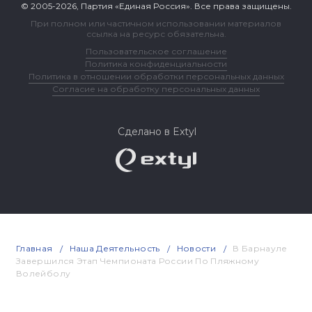
© 2005-2026, Партия «Единая Россия». Все права защищены.
При полном или частичном использовании материалов
ссылка на ресурс обязательна.
Пользовательское соглашение
Политика конфиденциальности
Политика в отношении обработки персональных данных
Согласие на обработку персональных данных
Сделано в Extyl
Главная
Наша Деятельность
Новости
В Барнауле
Завершился Этап Чемпионата России По Пляжному
Волейболу