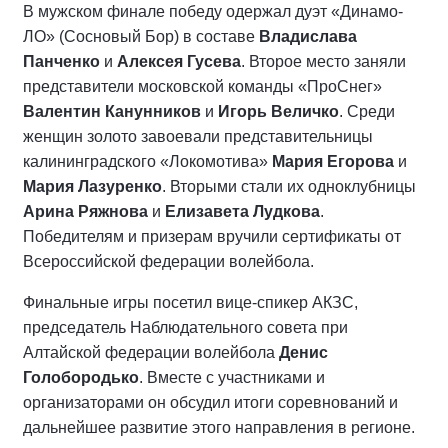
В мужском финале победу одержал дуэт «Динамо-
ЛО» (Сосновый Бор) в составе
Владислава
Панченко
и
Алексея Гусева
. Второе место заняли
представители московской команды «ПроСнег»
Валентин Канунников
и
Игорь Величко
. Среди
женщин золото завоевали представительницы
калининградского «Локомотива»
Мария Егорова
и
Мария Лазуренко
. Вторыми стали их одноклубницы
Арина Ряжнова
и
Елизавета Лудкова
.
Победителям и призерам вручили сертификаты от
Всероссийской федерации волейбола.
Финальные игры посетил вице-спикер АКЗС,
председатель Наблюдательного совета при
Алтайской федерации волейбола
Денис
Голобородько
. Вместе с участниками и
организаторами он обсудил итоги соревнований и
дальнейшее развитие этого направления в регионе.