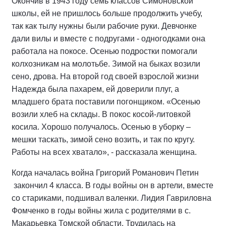
Окончив в 1943 году семь классов Симоновской
школы, ей не пришлось больше продолжить учебу,
так как тылу нужны были рабочие руки. Девчонке
дали вилы и вместе с подругами - одногодками она
работала на покосе. Осенью подростки помогали
колхозникам на молотьбе. Зимой на быках возили
сено, дрова. На второй год своей взрослой жизни
Надежда была пахарем, ей доверили плуг, а
младшего брата поставили погонщиком. «Осенью
возили хлеб на склады. В покос косой-литовкой
косила. Хорошо получалось. Осенью в уборку –
мешки таскать, зимой сено возить, и так по кругу.
Работы на всех хватало», - рассказала женщина.
Когда началась война Григорий Романович Петин
закончил 4 класса. В годы войны он в артели, вместе
со стариками, подшивал валенки. Лидия Гавриловна
Фомченко в годы войны жила с родителями в с.
Макарьевка Томской области. Трудилась на