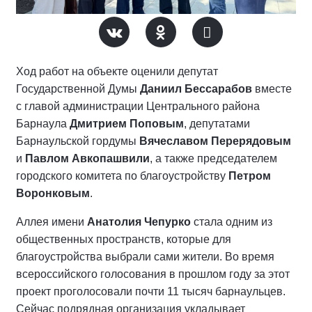
Ход работ на объекте оценили депутат
Государственной Думы
Даниил Бессарабов
вместе
с главой администрации Центрального района
Барнаула
Дмитрием Поповым
, депутатами
Барнаульской гордумы
Вячеславом Перерядовым
и
Павлом Авкопашвили
, а также председателем
городского комитета по благоустройству
Петром
Воронковым
.
Аллея имени
Анатолия Чепурко
стала одним из
общественных пространств, которые для
благоустройства выбрали сами жители. Во время
всероссийского голосования в прошлом году за этот
проект проголосовали почти 11 тысяч барнаульцев.
Сейчас подрядная организация укладывает