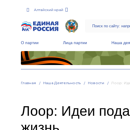
Алтайский край
О партии
Лица партии
Наша дея
Местные общественные приемные Партии
Руководитель Региональной обще
Народная программа «Единой России»
Главная
Наша Деятельность
Новости
Лоор: Ид
Лоор: Идеи пода
жизнь