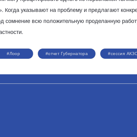
ь». Когда указывают на проблему и предлагают конкр
под сомнение всю положительную проделанную работ
астности.
#Лоор
#отчет Губернатора
#сессия АКЗ