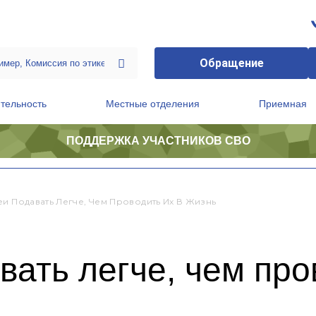
Обращение
тельность
Местные отделения
Приемная
ПОДДЕРЖКА УЧАСТНИКОВ СВО
ственной приемной Председателя Партии
Президиум регионального политического совета
еи Подавать Легче, Чем Проводить Их В Жизнь
вать легче, чем про