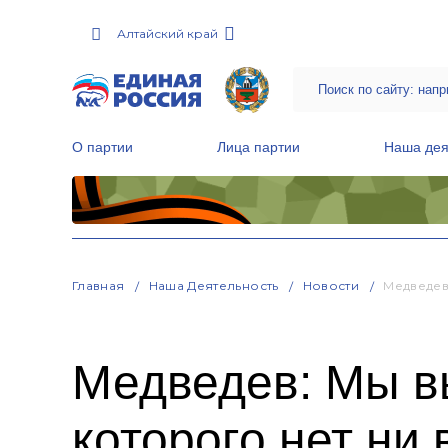
Алтайский край
О партии
Лица партии
Наша дея
Местные общественные приемные Партии
Руководитель Региональной обще
Народная программа «Единой России»
Главная
Наша Деятельность
Новости
Медведев
Медведев: Мы вы
которого нет ни 