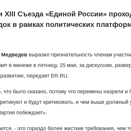
 XIII Съезда «Единой России» прохо
ок в рамках политических платфор
 Медведев
выразил признательность членам участн
ает в манеже в пятницу, 25 мая, за дискуссию, разв
 развитию, передает ER.RU.
, что было сказано, потому что перемены назрели и 
итикуют и будут критиковать, и чем выше должный у
 Партия побеждает».
ется, - это гораздо более жесткие требования, чем т