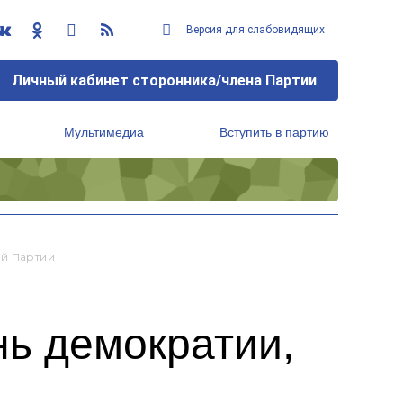
Версия для слабовидящих
Личный кабинет сторонника/члена Партии
Мультимедиа
Вступить в партию
Региональный исполнительный комитет
ой Партии
нь демократии,