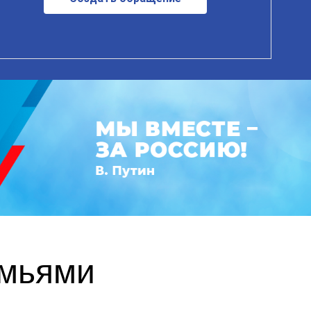
емьями