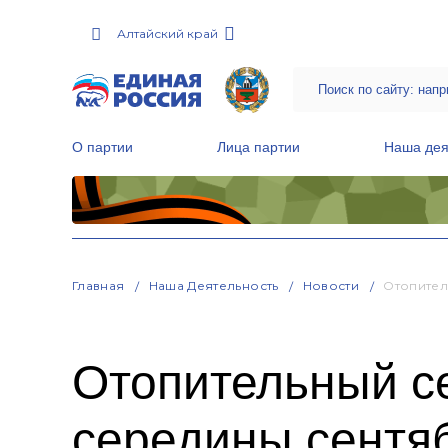
Алтайский край
О партии
Лица партии
Наша дея
Местные общественные приемные Партии
Руководитель Региональной обще
Народная программа «Единой России»
Главная
Наша Деятельность
Новости
Отопител
Отопительный се
середины сентя