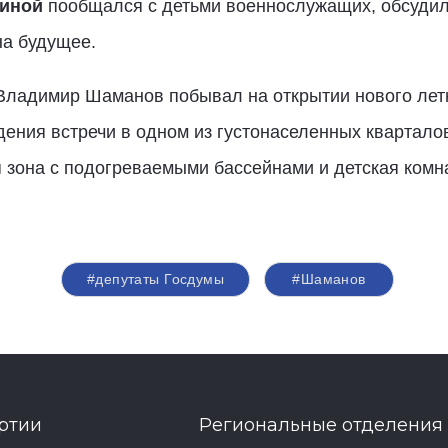
иной
пообщался с детьми военнослужащих, обсудил 
на будущее.
 Владимир Шаманов побывал на открытии нового лет
ения встречи в одном из густонаселенных квартало
 зона с подогреваемыми бассейнами и детская комн
#депутаты Госдумы
#Шаманов
ртии
Региональные отделения