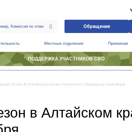
Обращение
тельность
Местные отделения
Приемная
ПОДДЕРЖКА УЧАСТНИКОВ СВО
ственной приемной Председателя Партии
Президиум регионального политического совета
ьный Сезон В Алтайском Крае Начнется С Середины Сентября
зон в Алтайском кр
бря