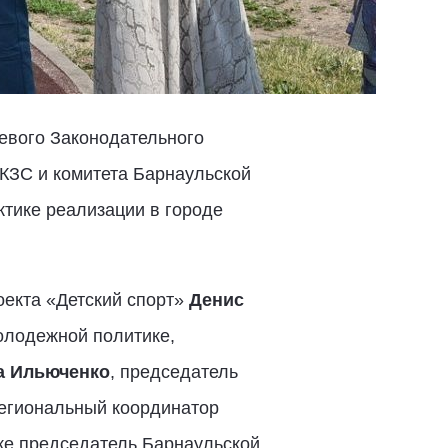
евого Законодательного
АКЗС и комитета Барнаульской
тике реализации в городе
оекта «Детский спорт»
Денис
молодежной политике,
а Ильюченко
, председатель
региональный координатор
же председатель Барнаульской