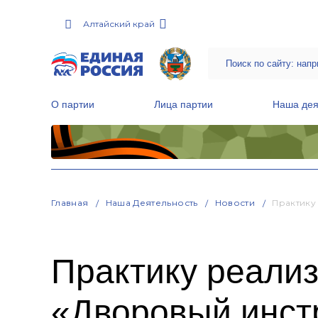
Алтайский край
О партии
Лица партии
Наша дея
Местные общественные приемные Партии
Руководитель Региональной обще
Народная программа «Единой России»
Главная
Наша Деятельность
Новости
Практику
Практику реализ
«Дворовый инстр