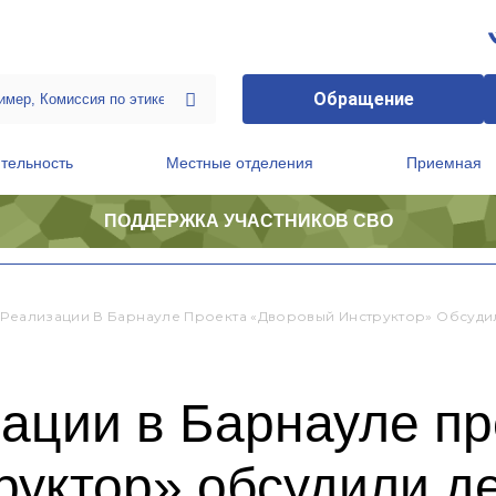
Обращение
тельность
Местные отделения
Приемная
ПОДДЕРЖКА УЧАСТНИКОВ СВО
ственной приемной Председателя Партии
Президиум регионального политического совета
 Реализации В Барнауле Проекта «Дворовый Инструктор» Обсуди
ации в Барнауле пр
уктор» обсудили д