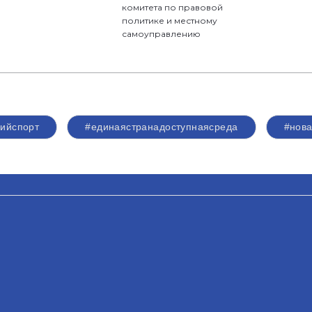
комитета по правовой
политике и местному
самоуправлению
кийспорт
#единаястранадоступнаясреда
#нов