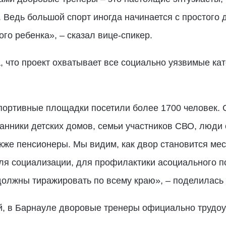
 Ведь большой спорт иногда начинается с простого д
ого ребенка», – сказал вице-спикер.
 что проект охватывает все социально уязвимые кате
портивные площадки посетили более 1700 человек. С
танники детских домов, семьи участников СВО, люди
акже пенсионеры. Мы видим, как двор становится ме
я социализации, для профилактики асоциального пов
должны тиражировать по всему краю», – поделилась 
, в Барнауле дворовые тренеры официально трудоу