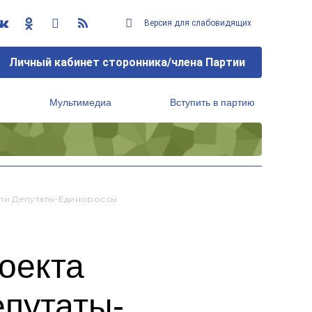
Версия для слабовидящих
Личный кабинет сторонника/члена Партии
Мультимедиа
Вступить в партию
Региональный исполнительный комитет
ли Депутаты-Единороссы
оекта
епутаты-