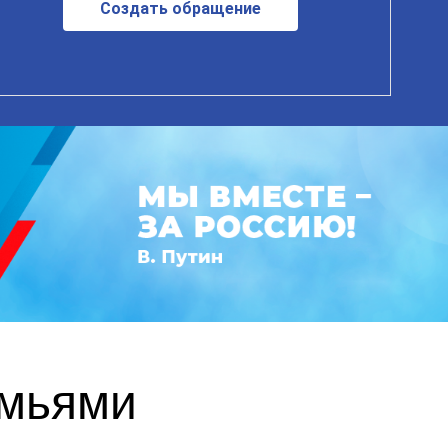
Создать обращение
емьями