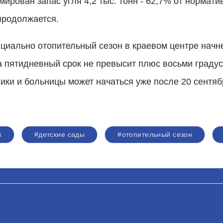
рован запас угля 4,2 тыс. тонн - 62,7% от нормати
продолжается.
иально отопительный сезон в краевом центре начне
а пятидневный срок не превысит плюс восьми градус
ики и больницы может начаться уже после 20 сентяб
ы
#детские сады
#отопительный сезон