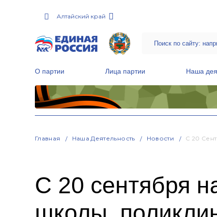
Алтайский край
О партии
Лица партии
Наша дея
Местные общественные приемные Партии
Руководитель Региональной обще
Народная программа «Единой России»
Главная
Наша Деятельность
Новости
С 20 Сен
С 20 сентября н
школы, поликли