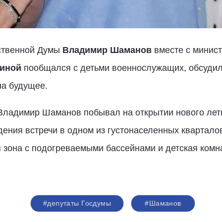
рственной Думы
Владимир Шаманов
вместе с минис
иной
пообщался с детьми военнослужащих, обсудил 
на будущее.
 Владимир Шаманов побывал на открытии нового лет
ения встречи в одном из густонаселенных квартало
 зона с подогреваемыми бассейнами и детская комн
#депутаты Госдумы
#Шаманов