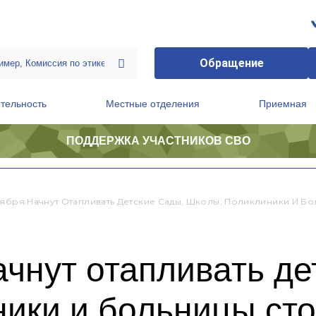
Обращение
тельность
Местные отделения
Приемная
ПОДДЕРЖКА УЧАСТНИКОВ СВО
ственной приемной Председателя Партии
Президиум регионального политического совета
тября Начнут Отапливать Детские Сады, Школы, Поликлиники И Б
ачнут отапливать де
ники и больницы ст