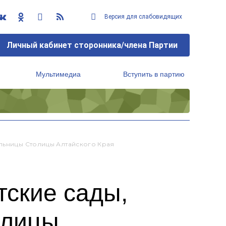
Версия для слабовидящих
Личный кабинет сторонника/члена Партии
Мультимедиа
Вступить в партию
Региональный исполнительный комитет
ольницы Столицы Алтайского Края
тские сады,
олицы