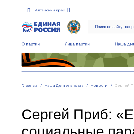
Алтайский край
О партии
Лица партии
Наша дея
Местные общественные приемные Партии
Руководитель Региональной обще
Народная программа «Единой России»
Главная
Наша Деятельность
Новости
Сергей П
Сергей Приб: «Е
социальные пар