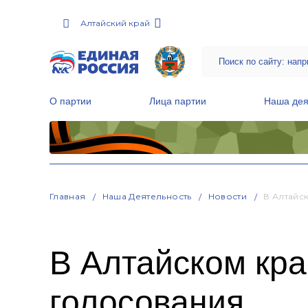
Алтайский край
О партии
Лица партии
Наша дея
Местные общественные приемные Партии
Руководитель Региональной обще
Народная программа «Единой России»
Главная
Наша Деятельность
Новости
В Алтайс
В Алтайском кр
голосования