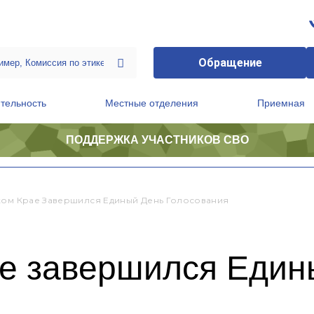
Обращение
тельность
Местные отделения
Приемная
ПОДДЕРЖКА УЧАСТНИКОВ СВО
ственной приемной Председателя Партии
Президиум регионального политического совета
ком Крае Завершился Единый День Голосования
ае завершился Един