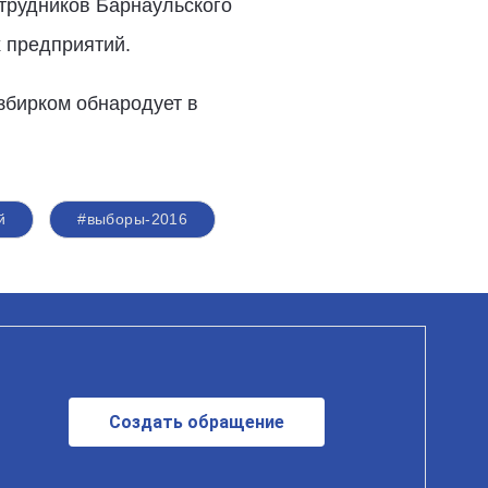
отрудников Барнаульского
 предприятий.
збирком обнародует в
й
#выборы-2016
Создать обращение