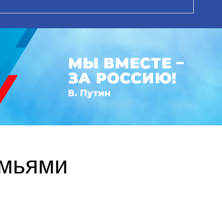
емьями