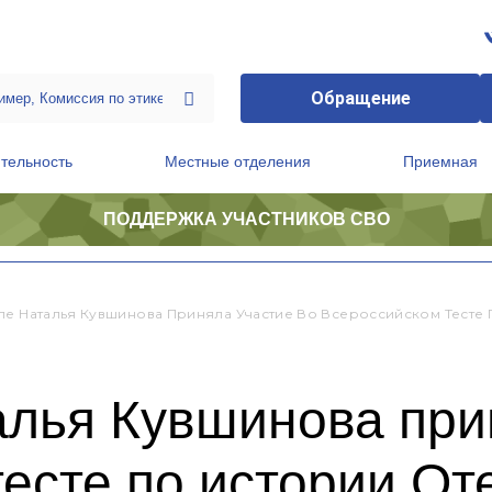
Обращение
тельность
Местные отделения
Приемная
ПОДДЕРЖКА УЧАСТНИКОВ СВО
ственной приемной Председателя Партии
Президиум регионального политического совета
ле Наталья Кувшинова Приняла Участие Во Всероссийском Тесте 
алья Кувшинова при
есте по истории От