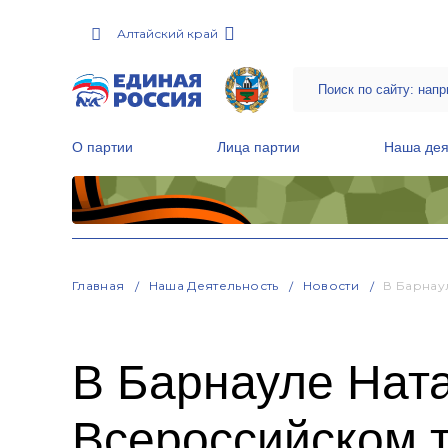
Алтайский край
О партии
Лица партии
Наша дея
Местные общественные приемные Партии
Руководитель Региональной обще
Народная программа «Единой России»
Главная
Наша Деятельность
Новости
В Барнау
В Барнауле Нат
Всероссийском т