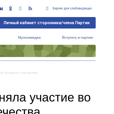
Версия для слабовидящих
Личный кабинет сторонника/члена Партии
Мультимедиа
Вступить в партию
Региональный исполнительный комитет
По Истории Отечества
няла участие во
ечества