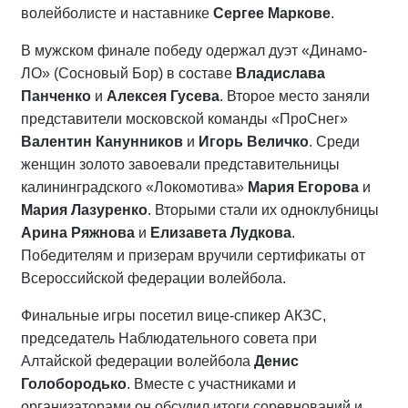
волейболисте и наставнике
Сергее Маркове
.
В мужском финале победу одержал дуэт «Динамо-
ЛО» (Сосновый Бор) в составе
Владислава
Панченко
и
Алексея Гусева
. Второе место заняли
представители московской команды «ПроСнег»
Валентин Канунников
и
Игорь Величко
. Среди
женщин золото завоевали представительницы
калининградского «Локомотива»
Мария Егорова
и
Мария Лазуренко
. Вторыми стали их одноклубницы
Арина Ряжнова
и
Елизавета Лудкова
.
Победителям и призерам вручили сертификаты от
Всероссийской федерации волейбола.
Финальные игры посетил вице-спикер АКЗС,
председатель Наблюдательного совета при
Алтайской федерации волейбола
Денис
Голобородько
. Вместе с участниками и
организаторами он обсудил итоги соревнований и