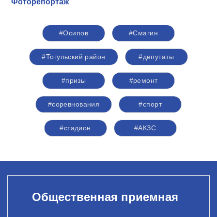
Фоторепортаж
#Осипов
#Смагин
#Тогульский район
#депутаты
#призы
#ремонт
#соревнования
#спорт
#стадион
#АКЗС
Общественная приемная