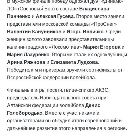
В мужском финале победу одержал дуэт «Динамо-
ЛО» (Сосновый Бор) в составе
Владислава
Панченко
и
Алексея Гусева
. Второе место заняли
представители московской команды «ПроСнег»
Валентин Канунников
и
Игорь Величко
. Среди
женщин золото завоевали представительницы
калининградского «Локомотива»
Мария Егорова
и
Мария Лазуренко
. Вторыми стали их одноклубницы
Арина Ряжнова
и
Елизавета Лудкова
.
Победителям и призерам вручили сертификаты от
Всероссийской федерации волейбола.
Финальные игры посетил вице-спикер АКЗС,
председатель Наблюдательного совета при
Алтайской федерации волейбола
Денис
Голобородько
. Вместе с участниками и
организаторами он обсудил итоги соревнований и
дальнейшее развитие этого направления в регионе.