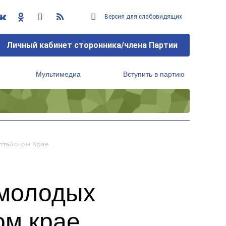
Версия для слабовидящих
Личный кабинет сторонника/члена Партии
Мультимедиа
Вступить в партию
Региональный исполнительный комитет
лтайском Крае
 молодых
ом крае