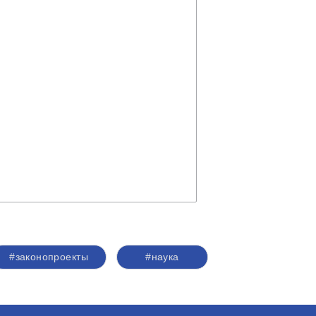
#законопроекты
#наука