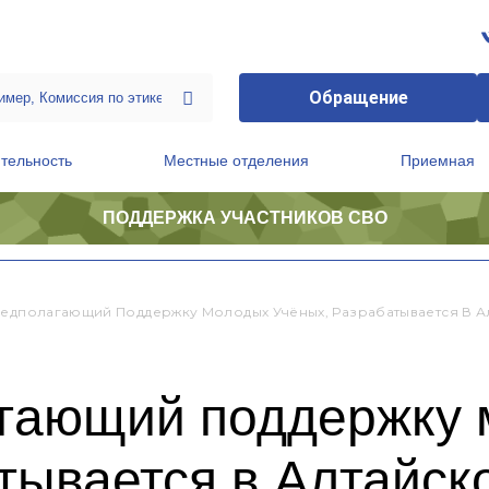
Обращение
тельность
Местные отделения
Приемная
ПОДДЕРЖКА УЧАСТНИКОВ СВО
ственной приемной Председателя Партии
Президиум регионального политического совета
редполагающий Поддержку Молодых Учёных, Разрабатывается В А
агающий поддержку
тывается в Алтайск