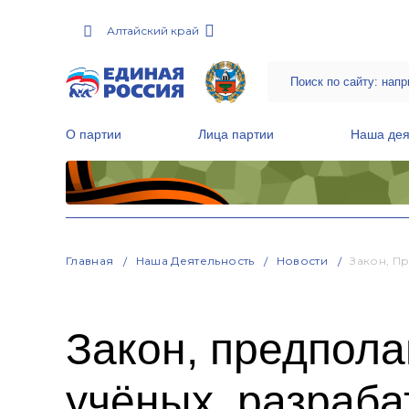
Алтайский край
О партии
Лица партии
Наша дея
Местные общественные приемные Партии
Руководитель Региональной обще
Народная программа «Единой России»
Главная
Наша Деятельность
Новости
Закон, П
Закон, предпол
учёных, разраба