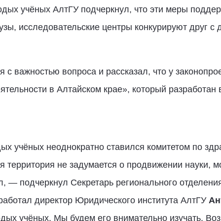
одых учёных АлтГУ подчеркнул, что эти меры подде
 вузы, исследовательские центры конкурируют друг с
 с важностью вопроса и рассказал, что у законопрое
ятельности в Алтайском крае», который разработан в
х учёных неоднократно ставился комитетом по здр
я территория не задумается о продвижении науки, 
л, — подчеркнул Секретарь регионального отделени
зработал директор Юридического института АлтГУ
Ан
х учёных. Мы будем его внимательно изучать. Возм