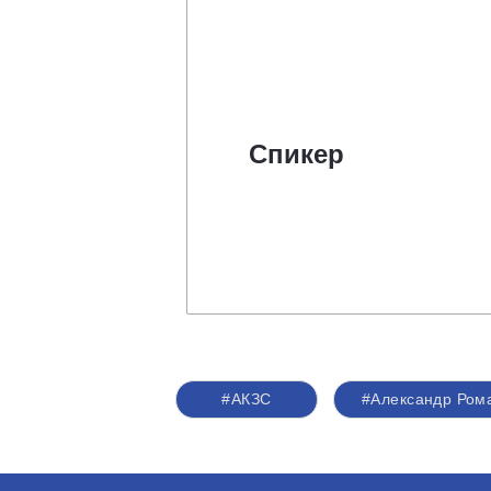
Спикер
#АКЗС
#Александр Ром