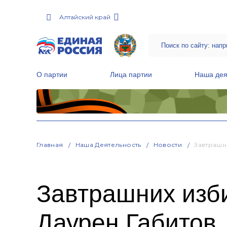
Алтайский край
О партии
Лица партии
Наша дея
Местные общественные приемные Партии
Руководитель Региональной обще
Народная программа «Единой России»
Главная
Наша Деятельность
Новости
Завтрашн
Завтрашних изб
Даурен Габитов