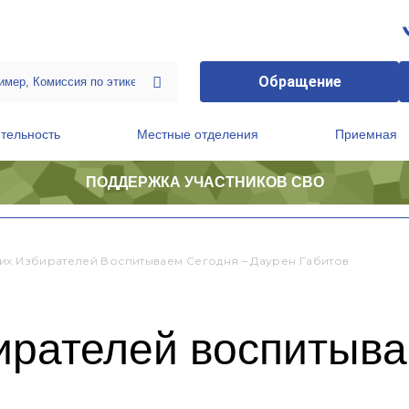
Обращение
тельность
Местные отделения
Приемная
ПОДДЕРЖКА УЧАСТНИКОВ СВО
ственной приемной Председателя Партии
Президиум регионального политического совета
их Избирателей Воспитываем Сегодня – Даурен Габитов
ирателей воспитыва