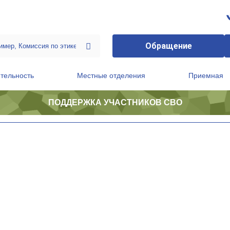
Обращение
тельность
Местные отделения
Приемная
ПОДДЕРЖКА УЧАСТНИКОВ СВО
ственной приемной Председателя Партии
Президиум регионального политического совета