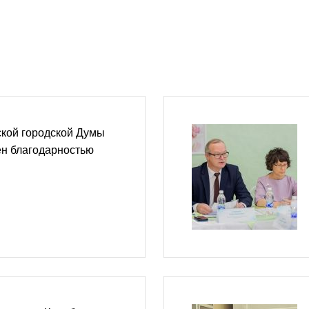
ской городской Думы
ен благодарностью
и