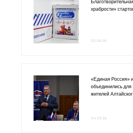
Благотворительная
храбрости» старто
02.06.26
«Единая Россия» 
объединились для
жителей Алтайског
04.03.26