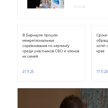
03.12.25
В Барнауле прошли
Сроки
межрегиональные
обращ
соревнования по керлингу
хотят 
среди участников СВО и членов
крае
их семей
21.11.25
17.11.25