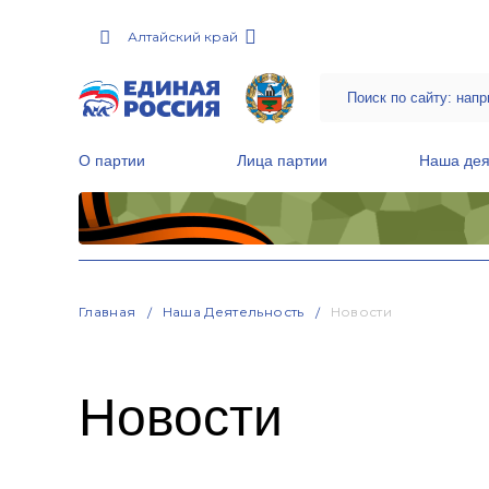
Алтайский край
О партии
Лица партии
Наша дея
Местные общественные приемные Партии
Руководитель Региональной обще
Народная программа «Единой России»
Главная
Наша Деятельность
Новости
Новости