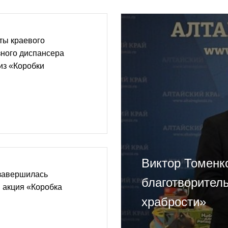
ты краевого
зного диспансера
из «Коробки
Виктор Томенк
 завершилась
благотворител
 акция «Коробка
храбрости»