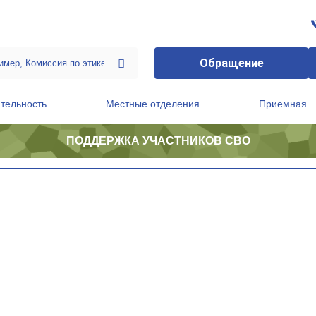
Обращение
тельность
Местные отделения
Приемная
ПОДДЕРЖКА УЧАСТНИКОВ СВО
ственной приемной Председателя Партии
Президиум регионального политического совета