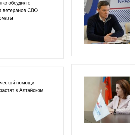
ко обсудил с
а ветеранов СВО
рматы
ческой помощи
растят в Алтайском