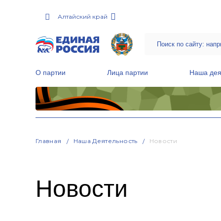
Алтайский край
О партии
Лица партии
Наша дея
Местные общественные приемные Партии
Руководитель Региональной обще
Народная программа «Единой России»
Главная
Наша Деятельность
Новости
Новости