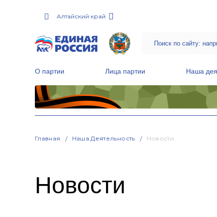
Алтайский край
О партии
Лица партии
Наша дея
Местные общественные приемные Партии
Руководитель Региональной обще
Народная программа «Единой России»
Главная
Наша Деятельность
Новости
Новости