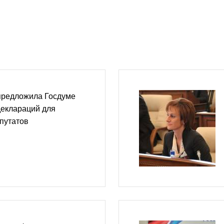
предложила Госдуме
деклараций для
путатов