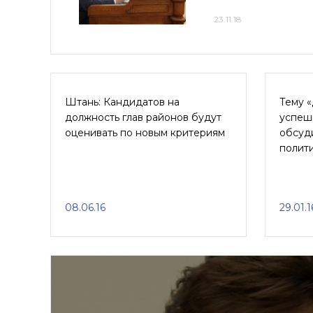
23.11.18
Штань: Кандидатов на
Тему «
должность глав районов будут
успеш
оценивать по новым критериям
обсуд
полит
08.06.16
29.01.1