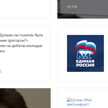
09.11.18
Должен ли политик быть
ным оратором?»
или на дебатах молодые
ики
6