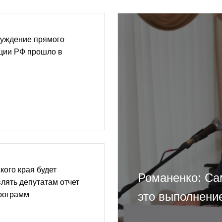
уждение прямого
уции РФ прошло в
кого края будет
Романенко: Са
лять депутатам отчет
это выполнени
программ