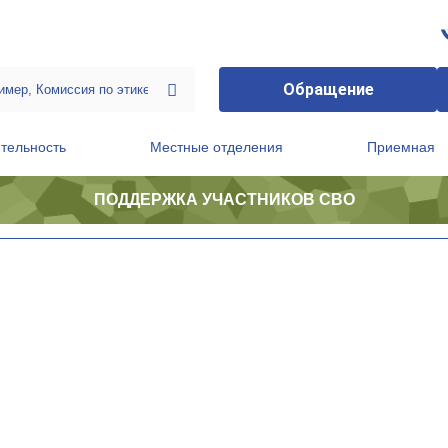
Обращение
тельность
Местные отделения
Приемная
ПОДДЕРЖКА УЧАСТНИКОВ СВО
ственной приемной Председателя Партии
Президиум регионального политического совета