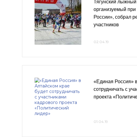
Тягунский лыжный
организуемый при
России», собрал р
участников
02.04.19
«Единая Россия» в
сотрудничать с уч
проекта «Политич
01.04.19