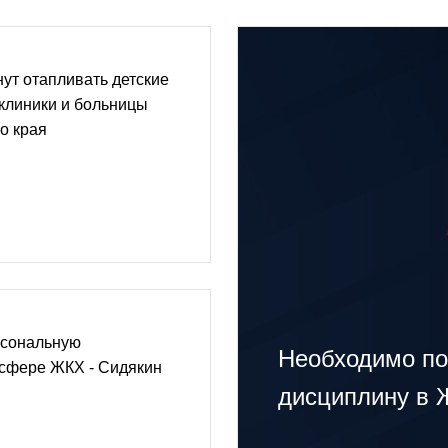
нут отапливать детские
клиники и больницы
о края
рсональную
Необходимо п
 сфере ЖКХ - Сидякин
дисциплину в 