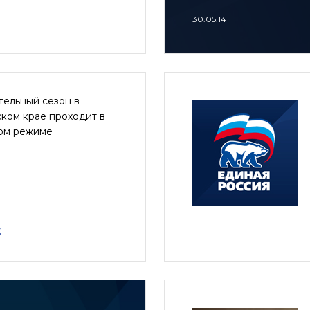
30.05.14
тельный сезон в
ком крае проходит в
ом режиме
3