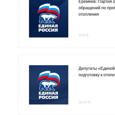
Еремеев: Партия 
обращений по про
отопления
15.10.19
Депутаты «Единой
подготовку к отоп
23.09.15