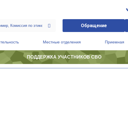
Обращение
тельность
Местные отделения
Приемная
ПОДДЕРЖКА УЧАСТНИКОВ СВО
ственной приемной Председателя Партии
Президиум регионального политического совета