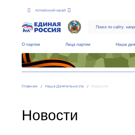
Алтайский край
О партии
Лица партии
Наша дея
Местные общественные приемные Партии
Руководитель Региональной обще
Народная программа «Единой России»
Главная
Наша Деятельность
Новости
Новости