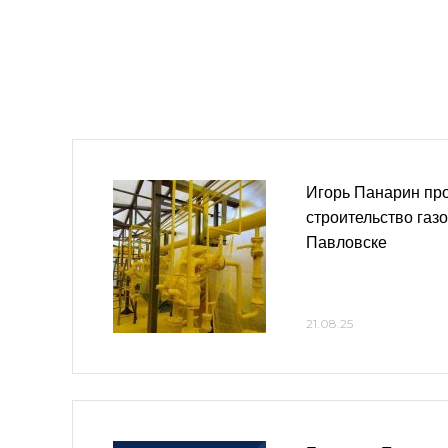
Игорь Панарин пр
строительство газ
Павловске
21.08.25