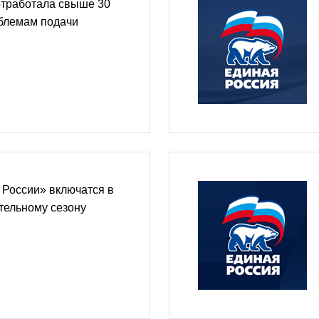
отработала свыше 30
блемам подачи
 России» включатся в
ительному сезону