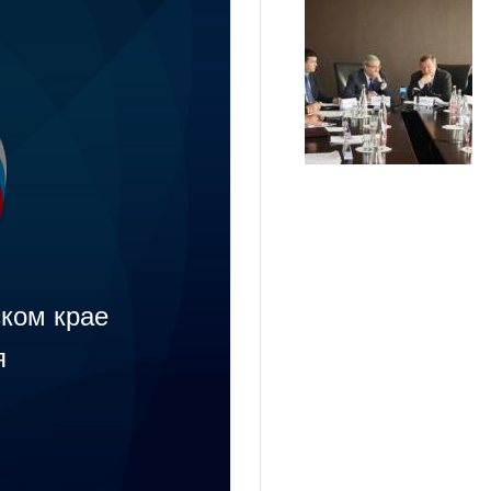
ком крае
я