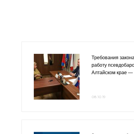
Требования закон
работу псевдобаро
Алтайском крае —
08.10.19