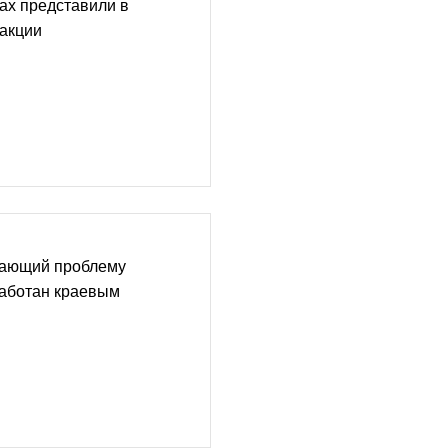
ах представили в
дакции
шающий проблему
работан краевым