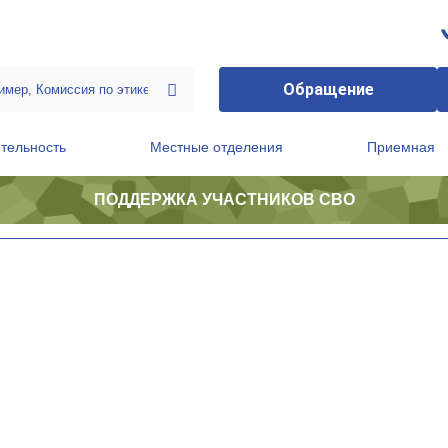
Обращение
тельность
Местные отделения
Приемная
ПОДДЕРЖКА УЧАСТНИКОВ СВО
ственной приемной Председателя Партии
Президиум регионального политического совета