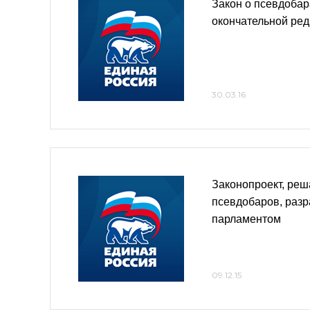
Закон о псевдобар
окончательной ре
30.03.16
Законопроект, ре
псевдобаров, раз
парламентом
09.12.15