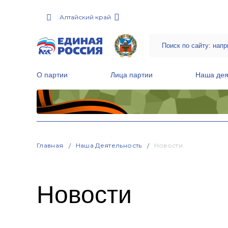
Алтайский край
О партии
Лица партии
Наша дея
Местные общественные приемные Партии
Руководитель Региональной обще
Народная программа «Единой России»
Главная
Наша Деятельность
Новости
Новости