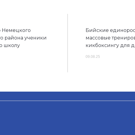
о Немецкого
Бийские единорос
о района ученики
массовые трениро
ю школу
кикбоксингу для д
09.08.25