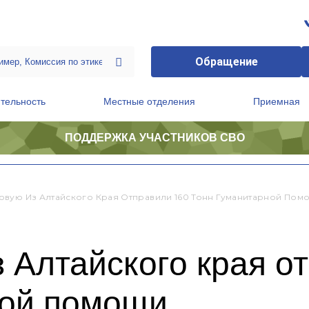
Обращение
тельность
Местные отделения
Приемная
ПОДДЕРЖКА УЧАСТНИКОВ СВО
ственной приемной Председателя Партии
Президиум регионального политического совета
овую Из Алтайского Края Отправили 160 Тонн Гуманитарной Пом
 Алтайского края о
ной помощи