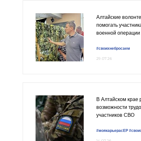
Алтайские волонт
помогать участник
военной операции
#своихнебросаем
29.07.26
В Алтайском крае
возможности труд
участников СВО
#моякарьерасЕР
#свои
14.07.26