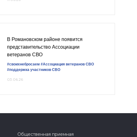
В Романовском районе появится
представительство Ассоциации
ветеранов СВО
#своихнебросаем
#Ассоциация ветеранов СВО
#поддержка участников СВО
03.06.26
Общественная приемная