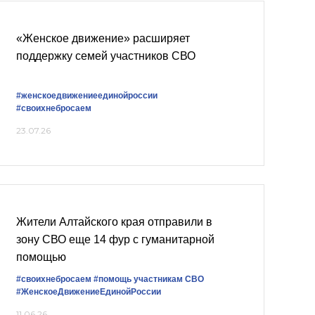
«Женское движение» расширяет
поддержку семей участников СВО
#женскоедвижениеединойроссии
#своихнебросаем
23.07.26
Жители Алтайского края отправили в
зону СВО еще 14 фур с гуманитарной
помощью
#своихнебросаем
#помощь участникам СВО
#ЖенскоеДвижениеЕдинойРоссии
11.06.26