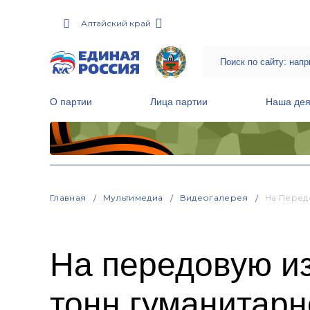
Алтайский край
О партии
Лица партии
Наша дея
Местные общественные приемные Партии
Руководитель Региональной обще
Народная программа «Единой России»
Главная
Мультимедиа
Видеогалерея
На Перед
На передовую из
тонн гуманитар