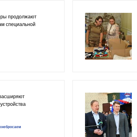
еры продолжают
ам специальной
 расширяют
оустройства
хнебросаем