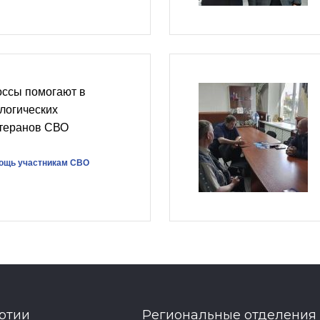
оссы помогают в
логических
етеранов СВО
ощь участникам СВО
ртии
Региональные отделения