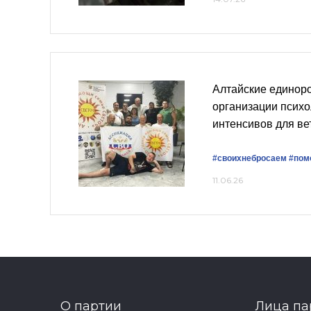
Алтайские единор
организации психо
интенсивов для в
#своихнебросаем
#пом
11.06.26
О партии
Лица па