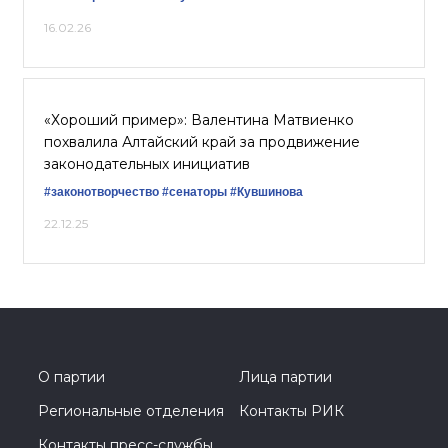
16.02.26
«Хороший пример»: Валентина Матвиенко
похвалила Алтайский край за продвижение
законодательных инициатив
#законотворчество
#сенаторы
#Кувшинова
22.12.25
О партии
Лица партии
Региональные отделения
Контакты РИК
Контакты пресс-службы