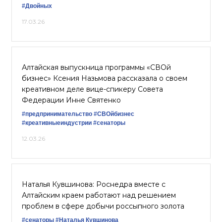
#Двойных
17.03.26
Алтайская выпускница программы «СВОй
бизнес» Ксения Назьмова рассказала о своем
креативном деле вице-спикеру Совета
Федерации Инне Святенко
#предпринимательство
#СВОйбизнес
#креативныеиндустрии
#сенаторы
12.03.26
Наталья Кувшинова: Роснедра вместе с
Алтайским краем работают над решением
проблем в сфере добычи россыпного золота
#сенаторы
#Наталья Кувшинова