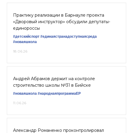
Практику реализации в Барнауле проекта
«Дворовый инструктор» обсудили депутаты-
единороссы
#детскийспорт
#единаястранадоступнаясреда
#новаяшкола
18.06.26
Андрей Абрамов держит на контроле
строительство школы №31 в Бийске
#новаяшкола
#народнаяпрограммаЕР
11.06.26
Александр Романенко проконтролировал