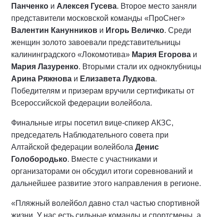
Панченко
и
Алексея Гусева
. Второе место заняли
представители московской команды «ПроСнег»
Валентин Канунников
и
Игорь Величко
. Среди
женщин золото завоевали представительницы
калининградского «Локомотива»
Мария Егорова
и
Мария Лазуренко
. Вторыми стали их одноклубницы
Арина Ряжнова
и
Елизавета Лудкова
.
Победителям и призерам вручили сертификаты от
Всероссийской федерации волейбола.
Финальные игры посетил вице-спикер АКЗС,
председатель Наблюдательного совета при
Алтайской федерации волейбола
Денис
Голобородько
. Вместе с участниками и
организаторами он обсудил итоги соревнований и
дальнейшее развитие этого направления в регионе.
«Пляжный волейбол давно стал частью спортивной
жизни. У нас есть сильные команды и спортсмены, а