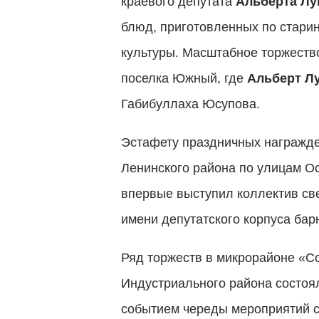
краевого депутата
Альберта Лу
блюд, приготовленных по стари
культуры. Масштабное торжество
поселка Южный, где
Альберт Л
Габибуллаха Юсупова.
Эстафету праздничных награжд
Ленинского района по улицам О
впервые выступил коллектив св
имени депутатского корпуса ба
Ряд торжеств в микрорайоне «С
Индустриального района состоя
событием череды мероприятий с