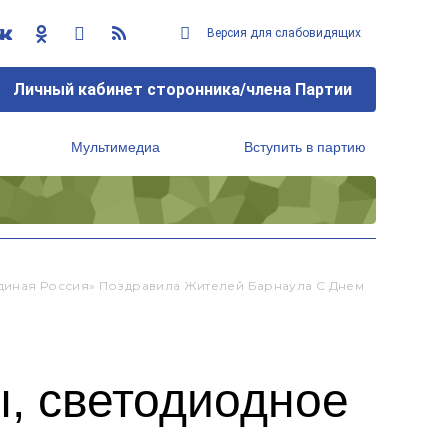
Версия для слабовидящих
Личный кабинет сторонника/члена Партии
Мультимедиа
Вступить в партию
Региональный исполнительный комитет
Единая Россия» Поздравила Жителей Барнаула С Днем
, светодиодное