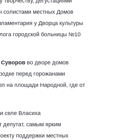
 творчеству, дегустациями
н солистами местных Домов
рламентария у Дворца культуры
олога городской больницы №10
 Суворов
во дворе домов
ородке перед горожанами
ел на площади Народной, где от
и селе Власиха
т депутат, самым ярким
роекту поддержки местных