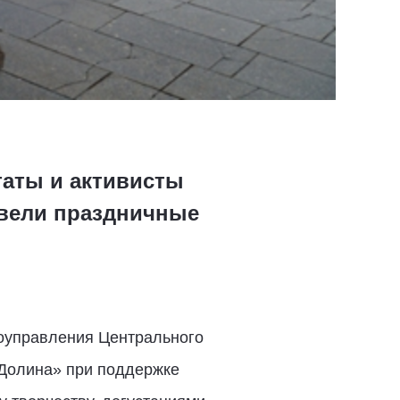
таты и активисты
овели праздничные
оуправления Центрального
 Долина» при поддержке