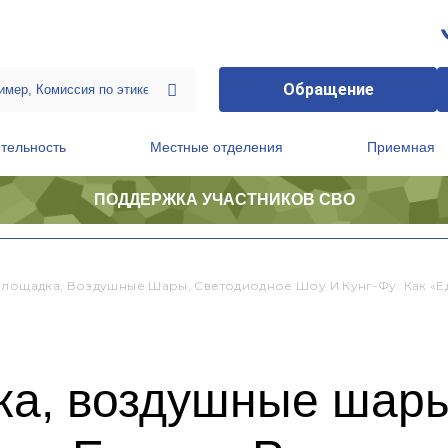
Обращение
тельность
Местные отделения
Приемная
ПОДДЕРЖКА УЧАСТНИКОВ СВО
ственной приемной Председателя Партии
Президиум регионального политического совета
Площадка, Воздушные Шары, Светодиодное Шоу И Кунг-Фу: Как «
ка, воздушные шары