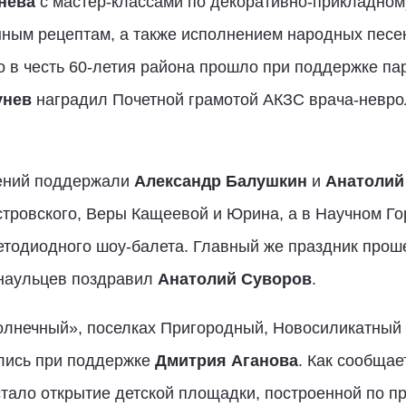
нева
с мастер-классами по декоративно-прикладному
нным рецептам, а также исполнением народных песе
 в честь 60-летия района прошло при поддержке па
унев
наградил Почетной грамотой АКЗС врача-невр
ений поддержали
Александр Балушкин
и
Анатолий
стровского, Веры Кащеевой и Юрина, а в Научном Г
етодиодного шоу-балета. Главный же праздник прош
рнаульцев поздравил
Анатолий Суворов
.
олнечный», поселках Пригородный, Новосиликатный 
лись при поддержке
Дмитрия Аганова
. Как сообщае
тало открытие детской площадки, построенной по п