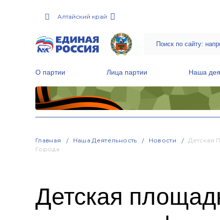
Алтайский край
О партии
Лица партии
Наша дея
Местные общественные приемные Партии
Руководитель Региональной обще
Народная программа «Единой России»
Главная
Наша Деятельность
Новости
Детская 
Города
Детская площад